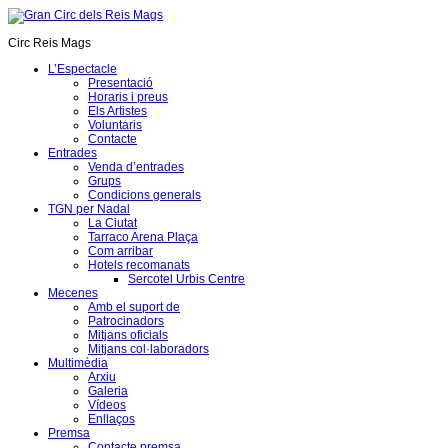
Circ Reis Mags
L’Espectacle
Presentació
Horaris i preus
Els Artistes
Voluntaris
Contacte
Entrades
Venda d’entrades
Grups
Condicions generals
TGN per Nadal
La Ciutat
Tarraco Arena Plaça
Com arribar
Hotels recomanats
Sercotel Urbis Centre
Mecenes
Amb el suport de
Patrocinadors
Mitjans oficials
Mitjans col·laboradors
Multimèdia
Arxiu
Galeria
Vídeos
Enllaços
Premsa
Contacte premsa